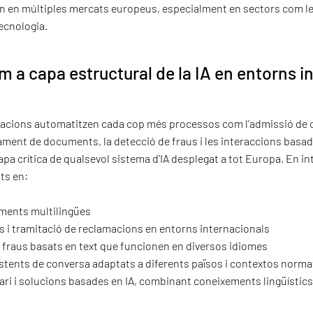
n en múltiples mercats europeus, especialment en sectors com l
 tecnologia.
m a capa estructural de la IA en entorns i
zacions automatitzen cada cop més processos com l'admissió de c
ment de documents, la detecció de fraus i les interaccions basade
apa crítica de qualsevol sistema d'IA desplegat a tot Europa. En i
ts en:
ments multilingües
os i tramitació de reclamacions en entorns internacionals
 fraus basats en text que funcionen en diversos idiomes
sistents de conversa adaptats a diferents països i contextos norma
ari i solucions basades en IA, combinant coneixements lingüísti