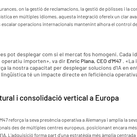
rances, on la gestió de reclamacions, la gestió de pòlisses i la c
ística en múltiples idiomes, aquesta integració ofereix un clar av
escalar operacions internacionals mantenint alhora el control de
o es pot desplegar com si el mercat fos homogeni. Cada i
t operatiu importen», va dir
Enric Plana, CEO d'M47
. «La 
ça la nostra capacitat per desplegar solucions d'IA en e
t lingüística té un impacte directe en l'eficiència operativ
ural i consolidació vertical a Europa
47 reforça la seva presència operativa a Alemanya i amplia la sev
ionals des de múltiples centres europeus, posicionant encara més
'IA. L'adquisició forma part d'una estratègia més àmplia centrada