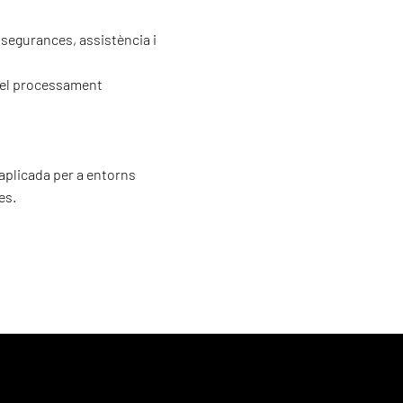
ssegurances, assistència i
, el processament
 aplicada per a entorns
es.