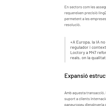
En sectors com les assegu
requereixen precisió lingü
permetent a les empreses 
resolució.
«A Europa, la IA n
regulador i contex
Loctory a M47 refor
reals, on la qualita
Expansió estruct
Amb aquesta transacció, M
suport a clients internac
paneuropeu d'enginyeria d