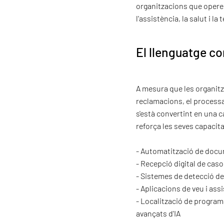
organitzacions que opere
l'assistència, la salut i la
El llenguatge co
A mesura que les organit
reclamacions, el processa
s'està convertint en una c
reforça les seves capacita
- Automatització de docu
- Recepció digital de cas
- Sistemes de detecció de
- Aplicacions de veu i as
- Localització de program
avançats d'IA