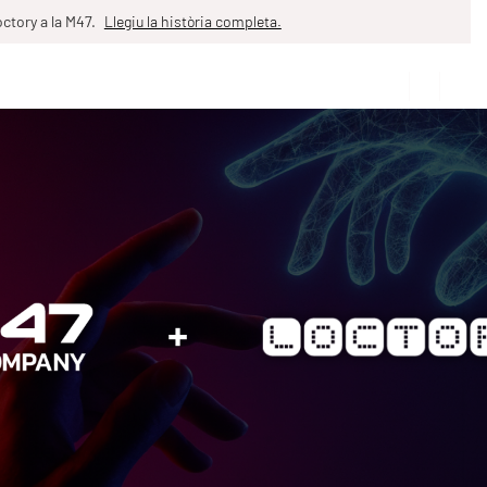
ctory a la M47.
Llegiu la història completa.
ES
CARRERES PROFESSIONALS
CONTACTE
EN
ES
CA