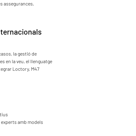
es assegurances,
nternacionals
asos, la gestió de
s en la veu, el llenguatge
ntegrar Loctory, M47
tius
cs experts amb models