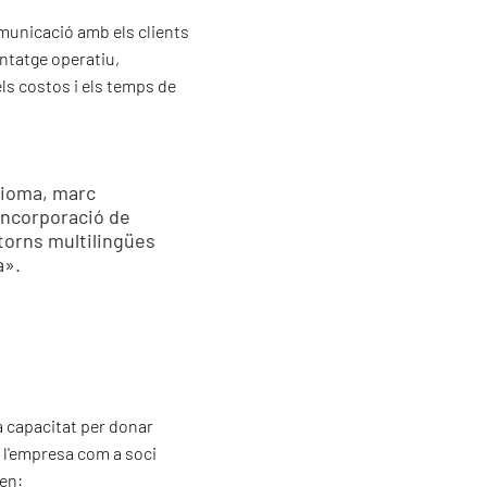
omunicació amb els clients
antatge operatiu,
ls costos i els temps de
dioma, marc
incorporació de
ntorns multilingües
a».
a capacitat per donar
 l'empresa com a soci
 en: