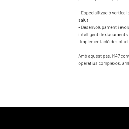
- Especialització vertical
salut
- Desenvolupament i evolu
intel·ligent de documents
-Implementació de solucio
Amb aquest pas, M47 conti
operatius complexos, amb 